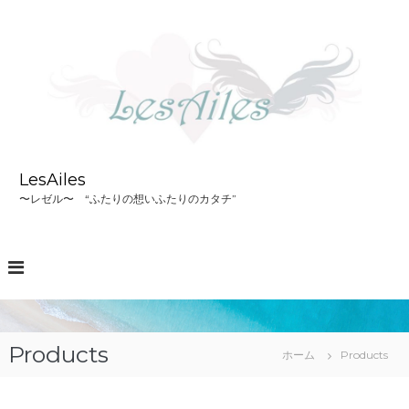
コ
ン
テ
ン
ツ
へ
ス
キ
ッ
LesAiles
プ
〜レゼル〜 “ふたりの想いふたりのカタチ”
Products
ホーム
Products